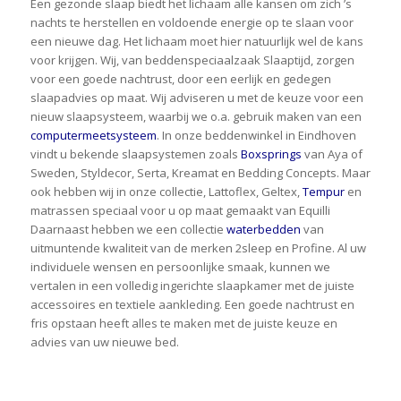
Een gezonde slaap biedt het lichaam alle kansen om zich ’s
nachts te herstellen en voldoende energie op te slaan voor
een nieuwe dag. Het lichaam moet hier natuurlijk wel de kans
voor krijgen. Wij, van beddenspeciaalzaak Slaaptijd, zorgen
voor een goede nachtrust, door een eerlijk en gedegen
slaapadvies op maat. Wij adviseren u met de keuze voor een
nieuw slaapsysteem, waarbij we o.a. gebruik maken van een
computermeetsysteem
. In onze beddenwinkel in Eindhoven
vindt u bekende slaapsystemen zoals
Boxsprings
van Aya of
Sweden, Styldecor, Serta, Kreamat en Bedding Concepts. Maar
ook hebben wij in onze collectie, Lattoflex, Geltex,
Tempur
en
matrassen speciaal voor u op maat gemaakt van Equilli
Daarnaast hebben we een collectie
waterbedden
van
uitmuntende kwaliteit van de merken 2sleep en Profine. Al uw
individuele wensen en persoonlijke smaak, kunnen we
vertalen in een volledig ingerichte slaapkamer met de juiste
accessoires en textiele aankleding. Een goede nachtrust en
fris opstaan heeft alles te maken met de juiste keuze en
advies van uw nieuwe bed.