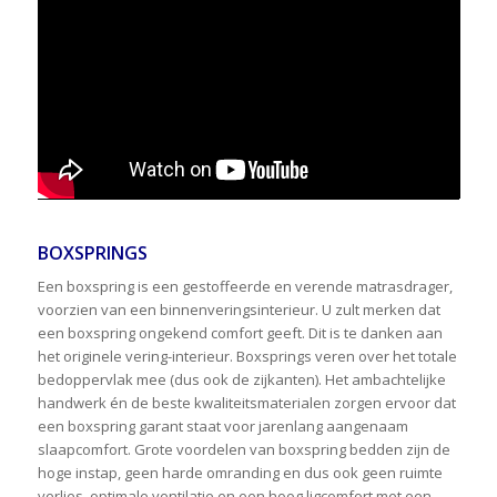
BOXSPRINGS
Een boxspring is een gestoffeerde en verende matrasdrager,
voorzien van een binnenveringsinterieur. U zult merken dat
een boxspring ongekend comfort geeft. Dit is te danken aan
het originele vering-interieur. Boxsprings veren over het totale
bedoppervlak mee (dus ook de zijkanten). Het ambachtelijke
handwerk én de beste kwaliteitsmaterialen zorgen ervoor dat
een boxspring garant staat voor jarenlang aangenaam
slaapcomfort. Grote voordelen van boxspring bedden zijn de
hoge instap, geen harde omranding en dus ook geen ruimte
verlies, optimale ventilatie,en een hoog ligcomfort met een