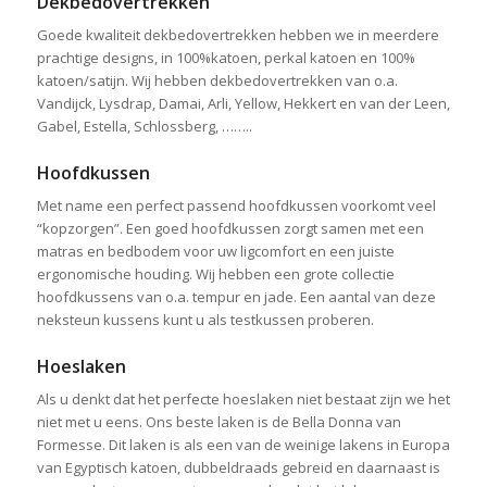
Dekbedovertrekken
Goede kwaliteit dekbedovertrekken hebben we in meerdere
prachtige designs, in 100%katoen, perkal katoen en 100%
katoen/satijn. Wij hebben dekbedovertrekken van o.a.
Vandijck, Lysdrap, Damai, Arli, Yellow, Hekkert en van der Leen,
Gabel, Estella, Schlossberg, ……..
Hoofdkussen
Met name een perfect passend hoofdkussen voorkomt veel
“kopzorgen”. Een goed hoofdkussen zorgt samen met een
matras en bedbodem voor uw ligcomfort en een juiste
ergonomische houding. Wij hebben een grote collectie
hoofdkussens van o.a. tempur en jade. Een aantal van deze
neksteun kussens kunt u als testkussen proberen.
Hoeslaken
Als u denkt dat het perfecte hoeslaken niet bestaat zijn we het
niet met u eens. Ons beste laken is de Bella Donna van
Formesse. Dit laken is als een van de weinige lakens in Europa
van Egyptisch katoen, dubbeldraads gebreid en daarnaast is