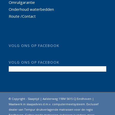
Omruilgarantie
Onderhoud waterbedden
Route /Contact
VOLG ONS OP FACEBOOK
VOLG ONS OP FACEBOOK
© Copyright - Slaaptijd | Aalsterweg 118M 5615 CJ Eindhoven |
Maatwerk in slaapadvies d.m.v. computermeetsysteem. Exclusief
dealer van Tempur drukverlagende matrassen voor de regio
Eindhoven. Geltex inside matrassen. Iedereen is anders, maar