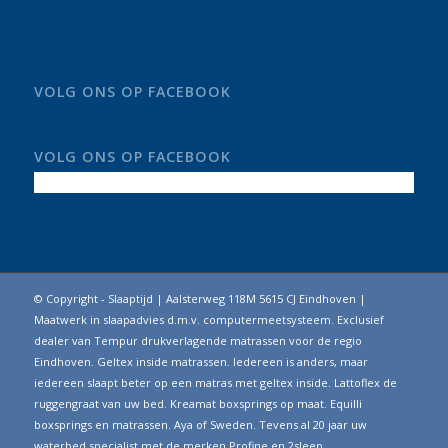
VOLG ONS OP FACEBOOK
VOLG ONS OP FACEBOOK
© Copyright - Slaaptijd | Aalsterweg 118M 5615 CJ Eindhoven |
Maatwerk in slaapadvies d.m.v. computermeetsysteem. Exclusief
dealer van Tempur drukverlagende matrassen voor de regio
Eindhoven. Geltex inside matrassen. Iedereen is anders, maar
iedereen slaapt beter op een matras met geltex inside. Lattoflex de
ruggengraat van uw bed. Kreamat boxsprings op maat. Equilli
boxsprings en matrassen. Aya of Sweden. Tevens al 20 jaar uw
waterbed specialist met de merken Profine en 2sleep.