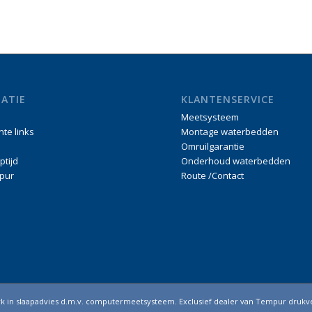
ATIE
KLANTENSERVICE
Meetsysteem
nte links
Montage waterbedden
Omruilgarantie
ptijd
Onderhoud waterbedden
pur
Route /Contact
erk in slaapadvies d.m.v. computermeetsysteem. Exclusief dealer van Tempur drukv