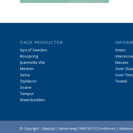
ONZE PRODUCTEN
INFORM
Aya of Sweden
Acties
Boxspring
Interessa
Jeannette Vite
Nieuws
Merken
Over Slaa
Serta
Over Tem
Styldecor
Textiel
Svane
Tempur
Waterbedden
© Copyright - Slaaptijd | Aalsterweg 118M 5615 CJ Eindhoven | Maatw