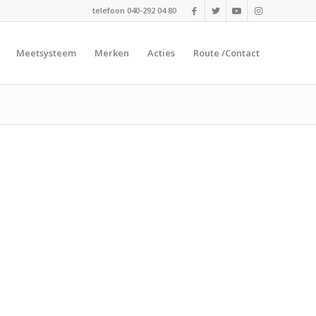
telefoon 040-292 04 80
Meetsysteem
Merken
Acties
Route /Contact