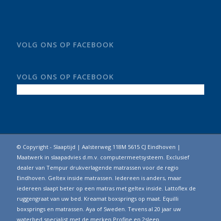
VOLG ONS OP FACEBOOK
VOLG ONS OP FACEBOOK
© Copyright - Slaaptijd | Aalsterweg 118M 5615 CJ Eindhoven |
Maatwerk in slaapadvies d.m.v. computermeetsysteem. Exclusief
dealer van Tempur drukverlagende matrassen voor de regio
Eindhoven. Geltex inside matrassen. Iedereen is anders, maar
iedereen slaapt beter op een matras met geltex inside. Lattoflex de
ruggengraat van uw bed. Kreamat boxsprings op maat. Equilli
boxsprings en matrassen. Aya of Sweden. Tevens al 20 jaar uw
waterbed specialist met de merken Profine en 2sleep.