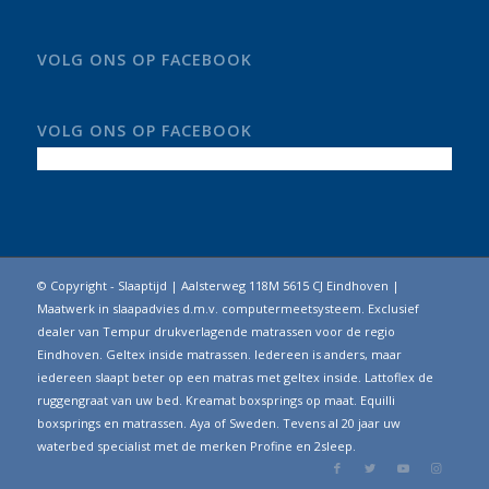
VOLG ONS OP FACEBOOK
VOLG ONS OP FACEBOOK
© Copyright - Slaaptijd | Aalsterweg 118M 5615 CJ Eindhoven |
Maatwerk in slaapadvies d.m.v. computermeetsysteem. Exclusief
dealer van Tempur drukverlagende matrassen voor de regio
Eindhoven. Geltex inside matrassen. Iedereen is anders, maar
iedereen slaapt beter op een matras met geltex inside. Lattoflex de
ruggengraat van uw bed. Kreamat boxsprings op maat. Equilli
boxsprings en matrassen. Aya of Sweden. Tevens al 20 jaar uw
waterbed specialist met de merken Profine en 2sleep.