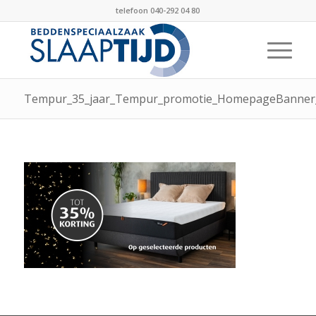
telefoon 040-292 04 80
Tempur_35_jaar_Tempur_promotie_HomepageBanner_