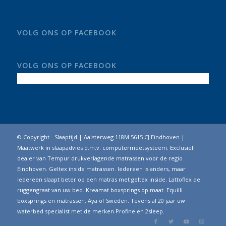
VOLG ONS OP FACEBOOK
VOLG ONS OP FACEBOOK
© Copyright - Slaaptijd | Aalsterweg 118M 5615 CJ Eindhoven |
Maatwerk in slaapadvies d.m.v. computermeetsysteem. Exclusief
dealer van Tempur drukverlagende matrassen voor de regio
Eindhoven. Geltex inside matrassen. Iedereen is anders, maar
iedereen slaapt beter op een matras met geltex inside. Lattoflex de
ruggengraat van uw bed. Kreamat boxsprings op maat. Equilli
boxsprings en matrassen. Aya of Sweden. Tevens al 20 jaar uw
waterbed specialist met de merken Profine en 2sleep.