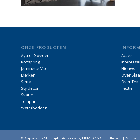
ONZE PRODUCTEN
INFORM
Aya of Sweden
Acties
Boxspring
Interessa
Jeannette Vite
Nieuws
Merken
Over Slaa
Serta
Over Tem
Styldecor
Textiel
Svane
Tempur
Waterbedden
© Copyright - Slaaptijd | Aalsterweg 118M 5615 CJ Eindhoven | Maatw