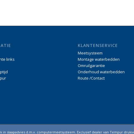
ATIE
KLANTENSERVICE
Meetsysteem
nte links
Montage waterbedden
Omruilgarantie
ptijd
Onderhoud waterbedden
pur
Route /Contact
erk in slaapadvies d.m.v. computermeetsysteem. Exclusief dealer van Tempur drukv