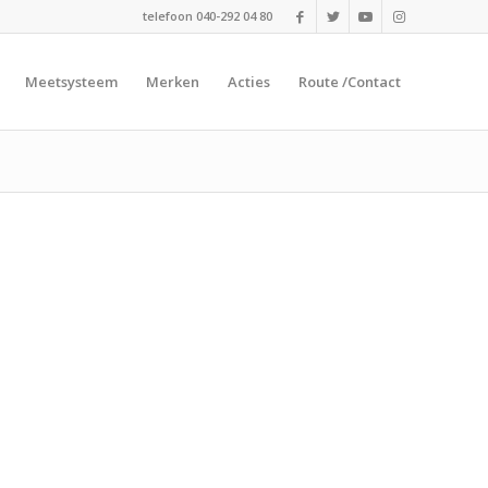
telefoon 040-292 04 80
Meetsysteem
Merken
Acties
Route /Contact