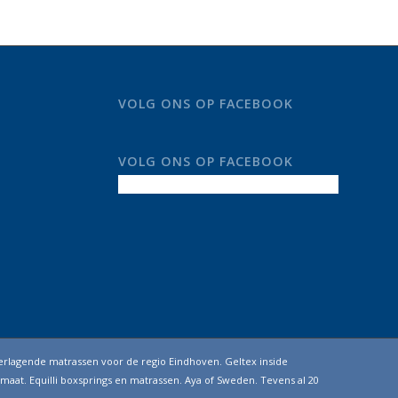
VOLG ONS OP FACEBOOK
VOLG ONS OP FACEBOOK
erlagende matrassen voor de regio Eindhoven. Geltex inside
maat. Equilli boxsprings en matrassen. Aya of Sweden. Tevens al 20