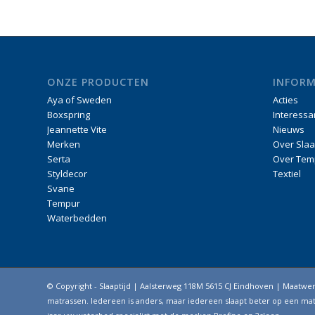
ONZE PRODUCTEN
INFORM
Aya of Sweden
Acties
Boxspring
Interessa
Jeannette Vite
Nieuws
Merken
Over Slaa
Serta
Over Tem
Styldecor
Textiel
Svane
Tempur
Waterbedden
© Copyright - Slaaptijd | Aalsterweg 118M 5615 CJ Eindhoven | Maatw
matrassen. Iedereen is anders, maar iedereen slaapt beter op een matr