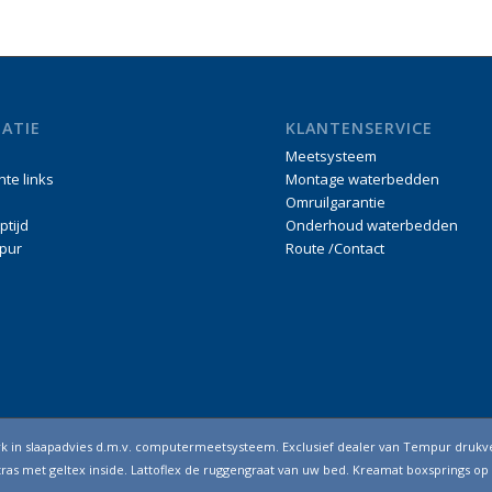
ATIE
KLANTENSERVICE
Meetsysteem
nte links
Montage waterbedden
Omruilgarantie
ptijd
Onderhoud waterbedden
pur
Route /Contact
erk in slaapadvies d.m.v. computermeetsysteem. Exclusief dealer van Tempur drukv
as met geltex inside. Lattoflex de ruggengraat van uw bed. Kreamat boxsprings op 