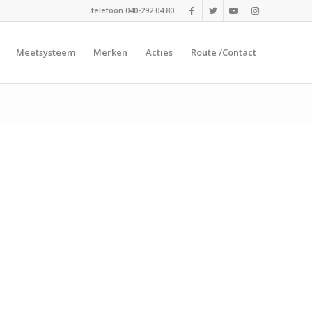
telefoon 040-292 04 80
Meetsysteem
Merken
Acties
Route /Contact