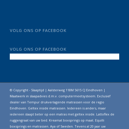
VOLG ONS OP FACEBOOK
VOLG ONS OP FACEBOOK
© Copyright - Slaaptijd | Aalsterweg 118M 5615 CJ Eindhoven |
Maatwerk in slaapadvies d.m.v. computermeetsysteem. Exclusief
dealer van Tempur drukverlagende matrassen voor de regio
Eindhoven. Geltex inside matrassen. Iedereen is anders, maar
iedereen slaapt beter op een matras met geltex inside. Lattoflex de
ruggengraat van uw bed. Kreamat boxsprings op maat. Equilli
boxsprings en matrassen. Aya of Sweden. Tevens al 20 jaar uw