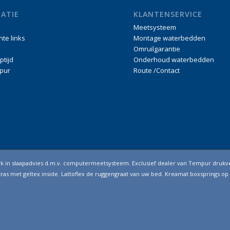
ATIE
KLANTENSERVICE
Meetsysteem
nte links
Montage waterbedden
Omruilgarantie
ptijd
Onderhoud waterbedden
pur
Route /Contact
erk in slaapadvies d.m.v. computermeetsysteem. Exclusief dealer van Tempur drukv
as met geltex inside. Lattoflex de ruggengraat van uw bed. Kreamat boxsprings op 