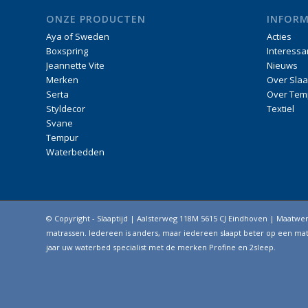
ONZE PRODUCTEN
INFORM
Aya of Sweden
Acties
Boxspring
Interessa
Jeannette Vite
Nieuws
Merken
Over Slaa
Serta
Over Tem
Styldecor
Textiel
Svane
Tempur
Waterbedden
© Copyright - Slaaptijd | Aalsterweg 118M 5615 CJ Eindhoven | Maatw
matrassen. Iedereen is anders, maar iedereen slaapt beter op een matr
jaar uw waterbed specialist met de merken Profine en 2sleep.