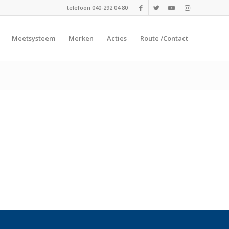
telefoon 040-292 04 80
Meetsysteem
Merken
Acties
Route /Contact