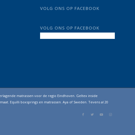
VOLG ONS OP FACEBOOK
VOLG ONS OP FACEBOOK
erlagende matrassen voor de regio Eindhoven. Geltex inside
maat. Equilli boxsprings en matrassen. Aya of Sweden. Tevens al 20