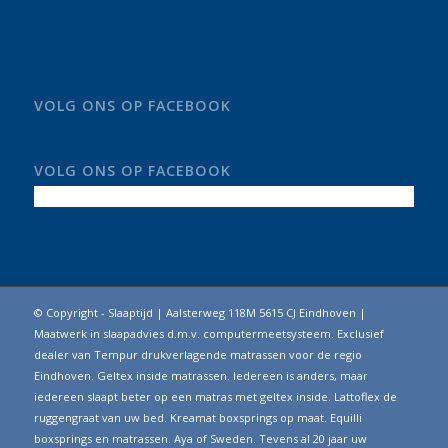
VOLG ONS OP FACEBOOK
VOLG ONS OP FACEBOOK
© Copyright - Slaaptijd | Aalsterweg 118M 5615 CJ Eindhoven |
Maatwerk in slaapadvies d.m.v. computermeetsysteem. Exclusief
dealer van Tempur drukverlagende matrassen voor de regio
Eindhoven. Geltex inside matrassen. Iedereen is anders, maar
iedereen slaapt beter op een matras met geltex inside. Lattoflex de
ruggengraat van uw bed. Kreamat boxsprings op maat. Equilli
boxsprings en matrassen. Aya of Sweden. Tevens al 20 jaar uw