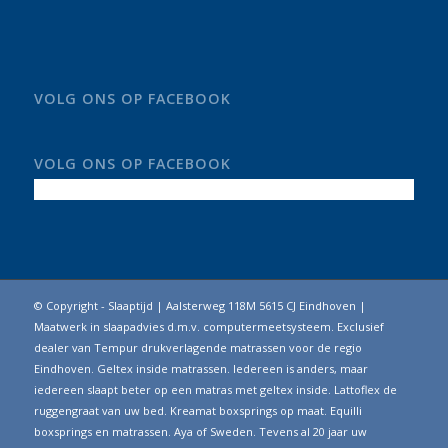
VOLG ONS OP FACEBOOK
VOLG ONS OP FACEBOOK
© Copyright - Slaaptijd | Aalsterweg 118M 5615 CJ Eindhoven |
Maatwerk in slaapadvies d.m.v. computermeetsysteem. Exclusief
dealer van Tempur drukverlagende matrassen voor de regio
Eindhoven. Geltex inside matrassen. Iedereen is anders, maar
iedereen slaapt beter op een matras met geltex inside. Lattoflex de
ruggengraat van uw bed. Kreamat boxsprings op maat. Equilli
boxsprings en matrassen. Aya of Sweden. Tevens al 20 jaar uw