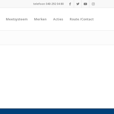
telefoon 040-292 04 80
Meetsysteem
Merken
Acties
Route /Contact