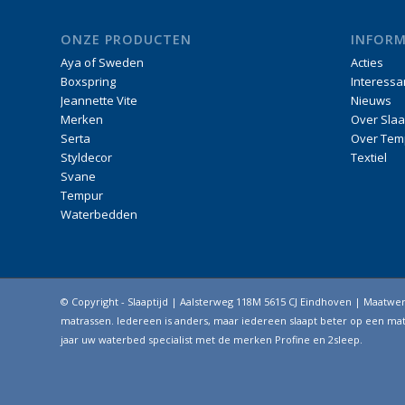
ONZE PRODUCTEN
INFORM
Aya of Sweden
Acties
Boxspring
Interessa
Jeannette Vite
Nieuws
Merken
Over Slaa
Serta
Over Tem
Styldecor
Textiel
Svane
Tempur
Waterbedden
© Copyright - Slaaptijd | Aalsterweg 118M 5615 CJ Eindhoven | Maatw
matrassen. Iedereen is anders, maar iedereen slaapt beter op een matr
jaar uw waterbed specialist met de merken Profine en 2sleep.