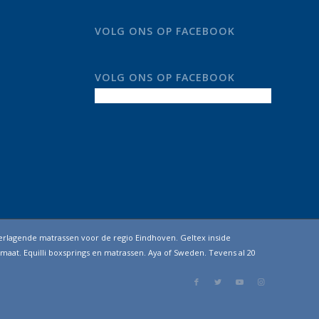
VOLG ONS OP FACEBOOK
VOLG ONS OP FACEBOOK
erlagende matrassen voor de regio Eindhoven. Geltex inside
maat. Equilli boxsprings en matrassen. Aya of Sweden. Tevens al 20