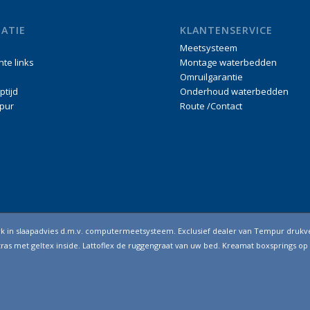
ATIE
KLANTENSERVICE
Meetsysteem
nte links
Montage waterbedden
Omruilgarantie
ptijd
Onderhoud waterbedden
pur
Route /Contact
erk in slaapadvies d.m.v. computermeetsysteem. Exclusief dealer van Tempur drukv
as met geltex inside. Lattoflex de ruggengraat van uw bed. Kreamat boxsprings op 