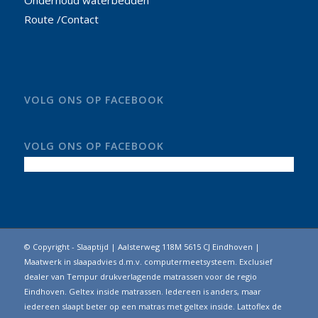
Route /Contact
VOLG ONS OP FACEBOOK
VOLG ONS OP FACEBOOK
© Copyright - Slaaptijd | Aalsterweg 118M 5615 CJ Eindhoven |
Maatwerk in slaapadvies d.m.v. computermeetsysteem. Exclusief
dealer van Tempur drukverlagende matrassen voor de regio
Eindhoven. Geltex inside matrassen. Iedereen is anders, maar
iedereen slaapt beter op een matras met geltex inside. Lattoflex de