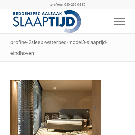
telefoon 040-292 04 80
profine-2sleep-waterbed-model3-slaaptijd-
eindhoven