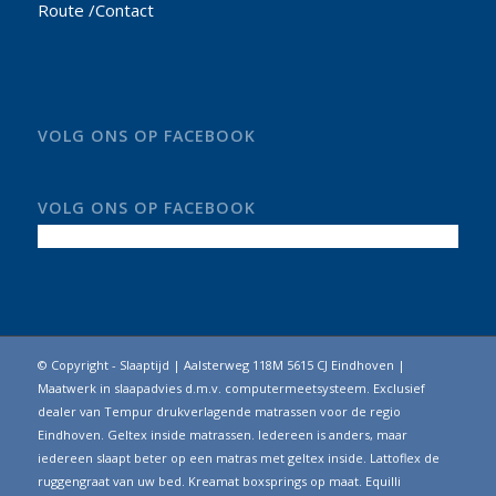
Route /Contact
VOLG ONS OP FACEBOOK
VOLG ONS OP FACEBOOK
© Copyright - Slaaptijd | Aalsterweg 118M 5615 CJ Eindhoven |
Maatwerk in slaapadvies d.m.v. computermeetsysteem. Exclusief
dealer van Tempur drukverlagende matrassen voor de regio
Eindhoven. Geltex inside matrassen. Iedereen is anders, maar
iedereen slaapt beter op een matras met geltex inside. Lattoflex de
ruggengraat van uw bed. Kreamat boxsprings op maat. Equilli