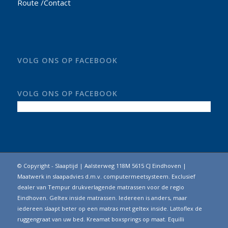
Route /Contact
VOLG ONS OP FACEBOOK
VOLG ONS OP FACEBOOK
© Copyright - Slaaptijd | Aalsterweg 118M 5615 CJ Eindhoven |
Maatwerk in slaapadvies d.m.v. computermeetsysteem. Exclusief
dealer van Tempur drukverlagende matrassen voor de regio
Eindhoven. Geltex inside matrassen. Iedereen is anders, maar
iedereen slaapt beter op een matras met geltex inside. Lattoflex de
ruggengraat van uw bed. Kreamat boxsprings op maat. Equilli