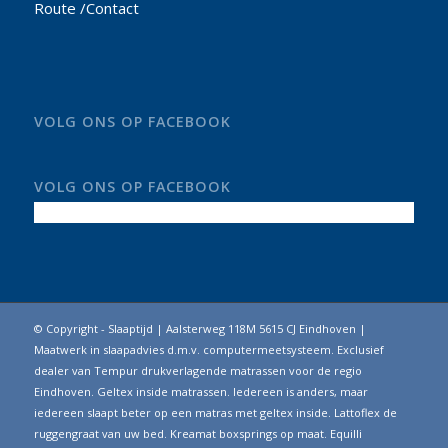
Route /Contact
VOLG ONS OP FACEBOOK
VOLG ONS OP FACEBOOK
© Copyright - Slaaptijd | Aalsterweg 118M 5615 CJ Eindhoven |
Maatwerk in slaapadvies d.m.v. computermeetsysteem. Exclusief
dealer van Tempur drukverlagende matrassen voor de regio
Eindhoven. Geltex inside matrassen. Iedereen is anders, maar
iedereen slaapt beter op een matras met geltex inside. Lattoflex de
ruggengraat van uw bed. Kreamat boxsprings op maat. Equilli