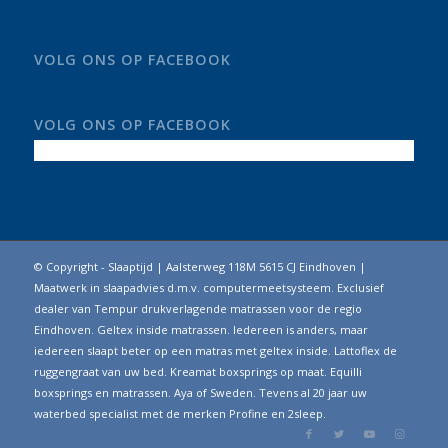
VOLG ONS OP FACEBOOK
VOLG ONS OP FACEBOOK
© Copyright - Slaaptijd | Aalsterweg 118M 5615 CJ Eindhoven |
Maatwerk in slaapadvies d.m.v. computermeetsysteem. Exclusief
dealer van Tempur drukverlagende matrassen voor de regio
Eindhoven. Geltex inside matrassen. Iedereen is anders, maar
iedereen slaapt beter op een matras met geltex inside. Lattoflex de
ruggengraat van uw bed. Kreamat boxsprings op maat. Equilli
boxsprings en matrassen. Aya of Sweden. Tevens al 20 jaar uw
waterbed specialist met de merken Profine en 2sleep.