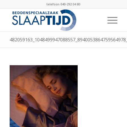
telefoon 040-292 04 80
482059163_1048499947088557_8940053864759564978