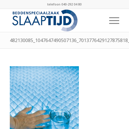
telefoon 040-292 04 80
482130085_1047647490507136_7013776429127875818