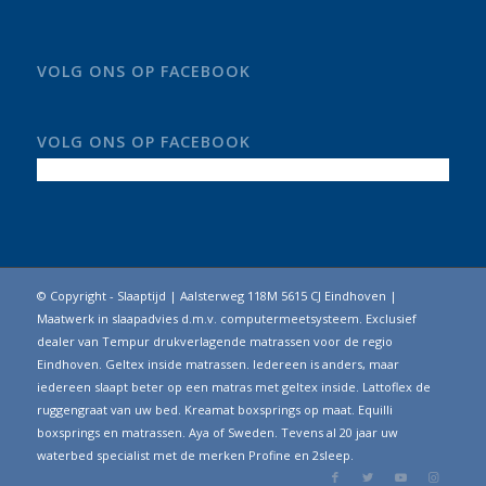
VOLG ONS OP FACEBOOK
VOLG ONS OP FACEBOOK
© Copyright - Slaaptijd | Aalsterweg 118M 5615 CJ Eindhoven |
Maatwerk in slaapadvies d.m.v. computermeetsysteem. Exclusief
dealer van Tempur drukverlagende matrassen voor de regio
Eindhoven. Geltex inside matrassen. Iedereen is anders, maar
iedereen slaapt beter op een matras met geltex inside. Lattoflex de
ruggengraat van uw bed. Kreamat boxsprings op maat. Equilli
boxsprings en matrassen. Aya of Sweden. Tevens al 20 jaar uw
waterbed specialist met de merken Profine en 2sleep.